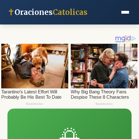
✝
Oraciones
Catolicas
🌅