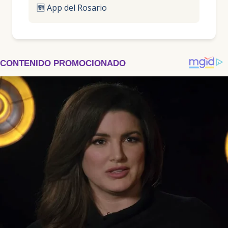
🆕 App del Rosario