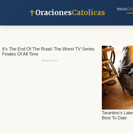
Inicio
Or
✝
Oraciones
Catolicas