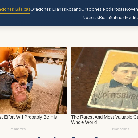
aciones Básicas
Oraciones Diarias
Rosario
Oraciones Poderosas
Noven
Noticias
Biblia
Salmos
Medit