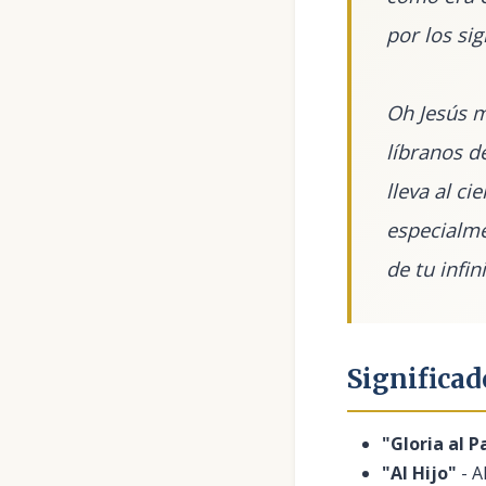
por los sig
Oh Jesús m
líbranos de
lleva al ci
especialme
de tu infin
Significad
"Gloria al P
"Al Hijo"
- A