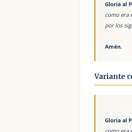
Gloria al P
como era e
por los sig
Amén.
Variante c
Gloria al P
como era e