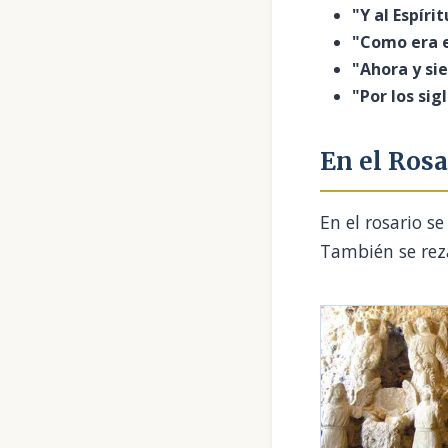
"Y al Espíri
"Como era e
"Ahora y si
"Por los sig
En el Rosa
En el rosario se
También se reza