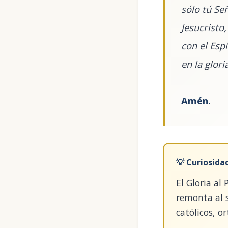
sólo tú Señ
Jesucristo,
con el Esp
en la glori
Amén.
💡 Curiosida
El Gloria al
remonta al s
católicos, o