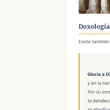
Doxologí
Existe también 
Gloria a Di
y en la ti
Por tu inm
te bendec
te glorifi