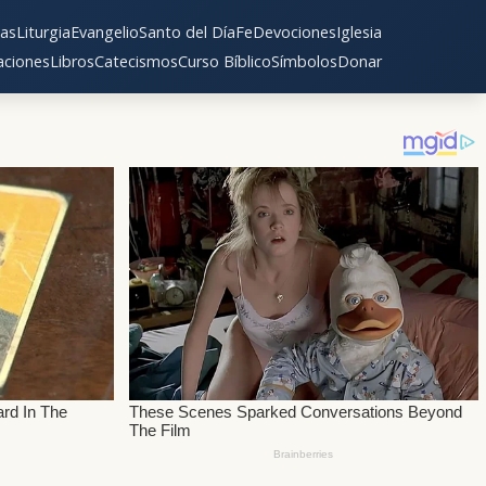
as
Liturgia
Evangelio
Santo del Día
Fe
Devociones
Iglesia
aciones
Libros
Catecismos
Curso Bíblico
Símbolos
Donar